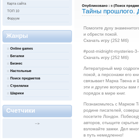
Карта сайта
Опубликовано :
в
(
Поиск предме
Тайны прошлого. 
ТОП 10
Форуум
Помогите духу знаменитог
и обрести покой.
Жанры
Скачать игру (252 Мб)
Online games
#post-midnight-mysteries-3-d
Бегалки
Скачать игру (252 Мб)
Бизнес
Литературный мир содрогн
Настольные
покой, а персонажи его кн
Поиск предметов
связывает Марка Твена и 
Стрелялки
эти и другие вопросы вам 
порядок в мире книг.
Шарики
Познакомьтесь с Марком Т
Счетчики
родине писателей, соверш
посетите Лондон. Побесед
авторов, отыщите скрытые
-->
взломайте замки. Дел мно
в путь немедленно!