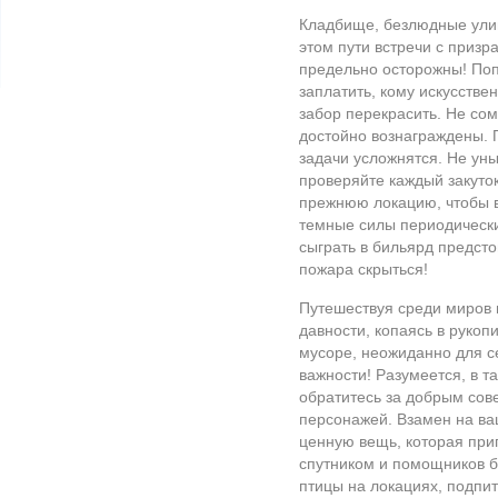
Кладбище, безлюдные ули
этом пути встречи с призра
предельно осторожны! Поп
заплатить, кому искусстве
забор перекрасить. Не со
достойно вознаграждены. 
задачи усложнятся. Не уны
проверяйте каждый закуток
прежнюю локацию, чтобы в
темные силы периодически
сыграть в бильярд предстои
пожара скрыться!
Путешествуя среди миров 
давности, копаясь в рукоп
мусоре, неожиданно для с
важности! Разумеется, в 
обратитесь за добрым сов
персонажей. Взамен на ваш
ценную вещь, которая пр
спутником и помощников б
птицы на локациях, подпит