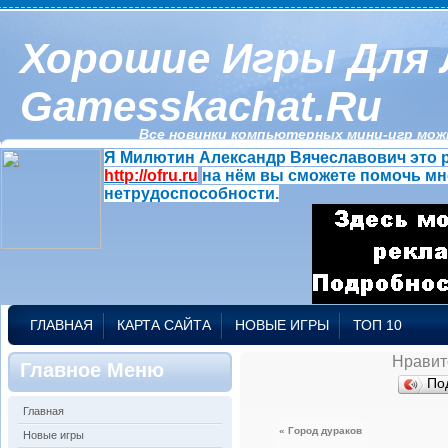
Хорошие Игры Для 
Gamesskachat.ru
Все новинки компьютерных мини-игр можн
Я Милютин Александр Вячеславович это р
http://ofru.ru
на нём вы сможете помочь мн
нетрудоспособности.
ГЛАВНАЯ
КАРТА САЙТА
НОВЫЕ ИГРЫ
ТОП 10
Нравит
Главное Меню
По
Главная
« Город дураков
Новые игры