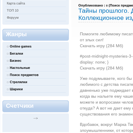
Карта сайта
Опубликовано :
в
(
Поиск предме
Тайны прошлого. 
ТОП 10
Коллекционное из
Форуум
Жанры
Помогите любимому писате
от злых сил!
Скачать игру (284 Мб)
Online games
Бегалки
#post-midnight-mysteries-3-d
Бизнес
display: none; }
Скачать игру (284 Мб)
Настольные
Поиск предметов
Уже подумываете, кого бы 
Стрелялки
любимого с детства писат
Шарики
давненько уже поджидает в
когда вы нальете ему чаше
можете и вопросами челове
Счетчики
откуда? А вот не дает ему
существования его знамен
-->
Вдобавок, вокруг Марка Тв
злоумышленники, от котор