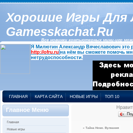
Хорошие Игры Для 
Gamesskachat.ru
Все новинки компьютерных мини-игр можн
Я Милютин Александр Вячеславович это р
http://ofru.ru
на нём вы сможете помочь мн
нетрудоспособности.
ГЛАВНАЯ
КАРТА САЙТА
НОВЫЕ ИГРЫ
ТОП 10
Нравит
Главное Меню
По
Главная
« Тайна Немо. Вулкания
Новые игры