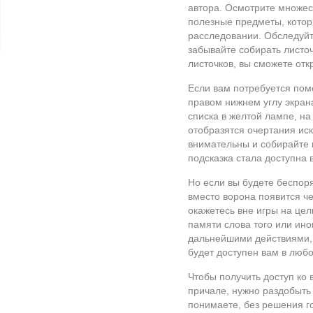
автора. Осмотрите множес
полезные предметы, котор
расследовании. Обследуйт
забывайте собирать листоч
листочков, вы сможете от
Если вам потребуется пом
правом нижнем углу экран
списка в желтой лампе, на
отобразятся очертания иск
внимательны и собирайте 
подсказка стала доступна 
Но если вы будете беспоря
вместо ворона появится че
окажетесь вне игры на цел
памяти слова того или ино
дальнейшими действиями, 
будет доступен вам в люб
Чтобы получить доступ ко
причале, нужно раздобыть
понимаете, без решения го