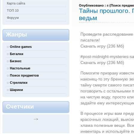
Карта сайта
Опубликовано :
в
(
Поиск предме
Тайны прошлого. 
ТОП 10
ведьм
Форуум
Жанры
Проведите расследование
писателя!
Скачать игру (236 Мб)
Online games
Бегалки
#post-midnight-mysteries-sal
Бизнес
Скачать игру (236 Мб)
Настольные
Помогите призраку извест
Поиск предметов
наконец-то эту бренную зе
Стрелялки
тайну смерти самого писа
Шарики
поговорить с остальными п
на чистую воду, просто кл
задайте ему интересующи
Счетчики
В процессе игры вам пред
красочных локаций, выиск
-->
хлама полезные вещи. Все,
инвентарь и используйте 