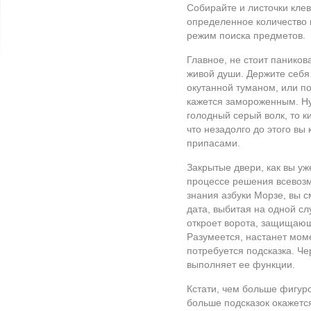
Собирайте и листочки кле
определенное количество 
режим поиска предметов.
Главное, не стоит паников
живой души. Держите себя 
окутанной туманом, или по
кажется замороженным. Ну,
голодный серый волк, то к
что незадолго до этого вы
припасами.
Закрытые двери, как вы уж
процессе решения всевоз
знания азбуки Морзе, вы 
дата, выбитая на одной сл
откроет ворота, защищающ
Разумеется, настанет моме
потребуется подсказка. Че
выполняет ее функции.
Кстати, чем больше фигуро
больше подсказок окажется