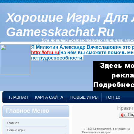
Хорошие Игры Для 
Gamesskachat.ru
Все новинки компьютерных мини-игр можн
Я Милютин Александр Вячеславович это р
http://ofru.ru
на нём вы сможете помочь мн
нетрудоспособности.
ГЛАВНАЯ
КАРТА САЙТА
НОВЫЕ ИГРЫ
ТОП 10
Нравит
Главное Меню
По
Главная
« Тайны прошлого. Гонения на
Новые игры
Сейлемских ведьм