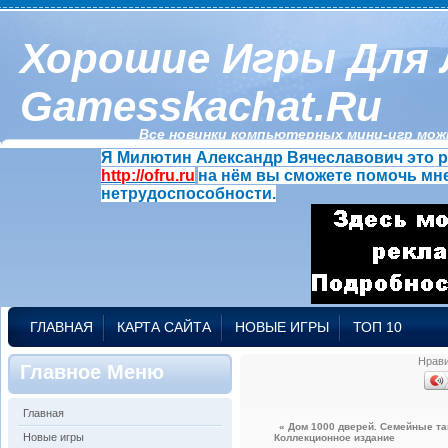
Хорошие Игры Для 
Gamesskachat.ru
Все новинки компьютерных мини-игр можн
Я Милютин Александр Вячеславович это р
http://ofru.ru
на нём вы сможете помочь мне
нетрудоспособности.
ГЛАВНАЯ
КАРТА САЙТА
НОВЫЕ ИГРЫ
ТОП 10
Нрав
Главное Меню
Главная
« Дом 1000 дверей. Семейные т
Новые игры
Коллекционное издание