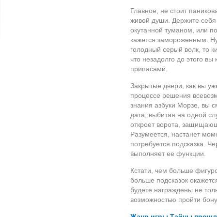
Главное, не стоит паников
живой души. Держите себя 
окутанной туманом, или по
кажется замороженным. Ну,
голодный серый волк, то к
что незадолго до этого вы
припасами.
Закрытые двери, как вы уж
процессе решения всевоз
знания азбуки Морзе, вы 
дата, выбитая на одной сл
откроет ворота, защищающ
Разумеется, настанет моме
потребуется подсказка. Че
выполняет ее функции.
Кстати, чем больше фигуро
больше подсказок окажется
будете награждены не тол
возможностью пройти бону
Жанр игры Тайны прошло