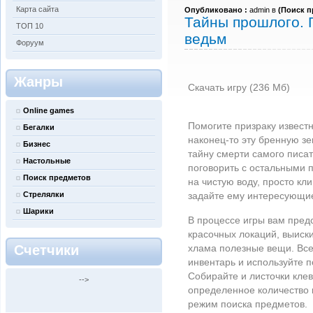
Карта сайта
Опубликовано :
admin в
(
Поиск п
Тайны прошлого. 
ТОП 10
ведьм
Форуум
Жанры
Скачать игру (236 Мб)
Online games
Помогите призраку извест
Бегалки
наконец-то
эту бренную зе
Бизнес
тайну смерти самого писа
Настольные
поговорить с остальными п
Поиск предметов
на чистую воду, просто кл
Стрелялки
задайте ему интересующи
Шарики
В процессе игры вам пред
красочных локаций, выиск
Счетчики
хлама полезные вещи. Все,
инвентарь и используйте 
Собирайте и листочки кле
-->
определенное количество 
режим поиска предметов.