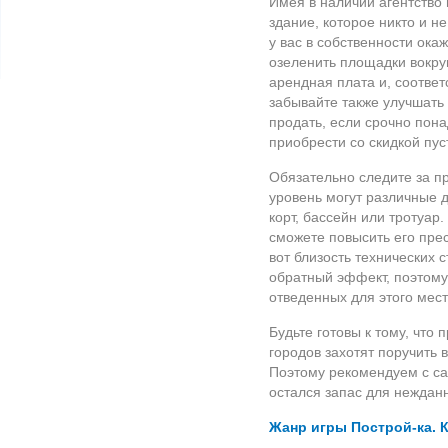
Имея в наличии агентство 
здание, которое никто и н
у вас в собственности ока
озеленить площадки вокруг
арендная плата и, соответ
забывайте также улучшать
продать, если срочно пона
приобрести со скидкой пус
Обязательно следите за п
уровень могут различные 
корт, бассейн или тротуар
сможете повысить его прес
вот близость технических 
обратный эффект, поэтому
отведенных для этого мест
Будьте готовы к тому, что
городов захотят поручить
Поэтому рекомендуем с са
остался запас для неждан
Жанр игры Построй-ка. 