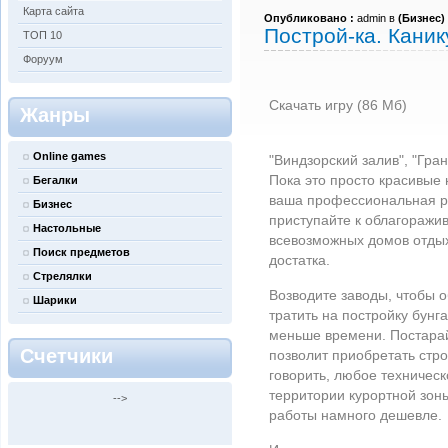
Карта сайта
Опубликовано :
admin в
(
Бизнес
)
Построй-ка. Кани
ТОП 10
Форуум
Скачать игру (86 Мб)
Жанры
Online games
"Виндзорский залив", "Гр
Пока это просто красивые 
Бегалки
ваша профессиональная ру
Бизнес
приступайте к облагоражив
Настольные
всевозможных домов отдых
Поиск предметов
достатка.
Стрелялки
Возводите заводы, чтобы 
Шарики
тратить на постройку бунг
меньше времени. Постарай
Счетчики
позволит приобретать стр
говорить, любое техническ
территории курортной зон
-->
работы намного дешевле.