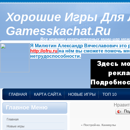
Хорошие Игры Для 
Gamesskachat.ru
Все новинки компьютерных мини-игр можн
Я Милютин Александр Вячеславович это р
http://ofru.ru
на нём вы сможете помочь мн
нетрудоспособности.
ГЛАВНАЯ
КАРТА САЙТА
НОВЫЕ ИГРЫ
ТОП 10
Нравит
Главное Меню
По
Главная
« Построй-ка. Каникулы
Новые игры