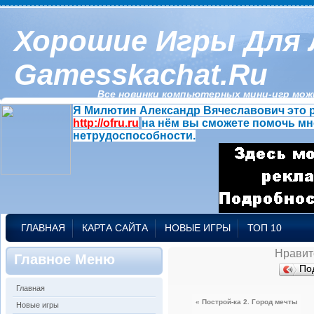
Хорошие Игры Для 
Gamesskachat.ru
Все новинки компьютерных мини-игр можн
Я Милютин Александр Вячеславович это р
http://ofru.ru
на нём вы сможете помочь мн
нетрудоспособности.
ГЛАВНАЯ
КАРТА САЙТА
НОВЫЕ ИГРЫ
ТОП 10
Нравит
Главное Меню
По
Главная
« Построй-ка 2. Город мечты
Новые игры