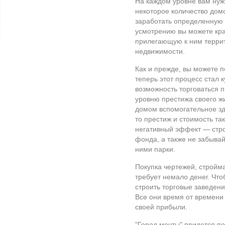
На каждом уровне вам нуж
некоторое количество дом
заработать определенную 
усмотрению вы можете кра
прилегающую к ним террит
недвижимости.
Как и прежде, вы можете п
теперь этот процесс стал 
возможность торговаться 
уровню престижа своего ж
домом вспомогательное зд
то престиж и стоимость та
негативный эффект — стро
фонда, а также не забывай
ними парки.
Покупка чертежей, стройм
требует немало денег. Чт
строить торговые заведен
Все они время от времени 
своей прибыли.
"Город мечты" придется п