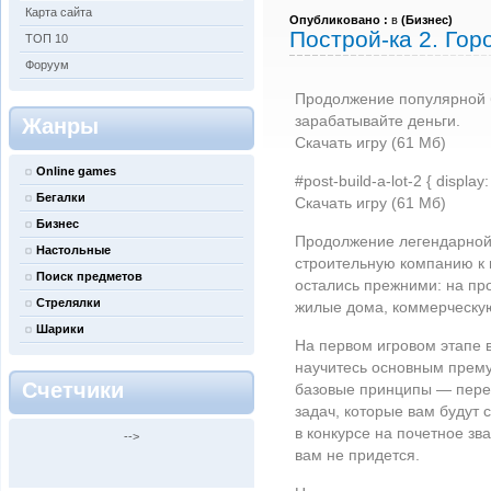
Карта сайта
Опубликовано :
в
(
Бизнес
)
Построй-ка 2. Гор
ТОП 10
Форуум
Продолжение популярной б
зарабатывайте деньги.
Жанры
Скачать игру (61 Мб)
Online games
#post-build-a-lot-2 { display:
Бегалки
Скачать игру (61 Мб)
Бизнес
Продолжение легендарной 
Настольные
строительную компанию к
Поиск предметов
остались прежними: на пр
Стрелялки
жилые дома, коммерческую
Шарики
На первом игровом этапе в
научитесь основным прему
Счетчики
базовые принципы — пере
задач, которые вам будут 
в конкурсе на почетное зва
-->
вам не придется.