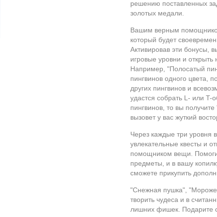
решению поставленных зад
золотых медали.
Вашим верным помощником
который будет своевремен
Активировав эти бонусы, 
игровые уровни и открыть 
Например, "Полосатый пин
пингвинов одного цвета, п
других пингвинов и всевоз
удастся собрать L- или T
пингвинов, то вы получите
вызовет у вас жуткий востор
Через каждые три уровня 
увлекательные квесты и о
помощником вещи. Помогит
предметы, и в вашу копилк
сможете прикупить дополн
"Снежная пушка", "Мороже
творить чудеса и в считан
лишних фишек. Подарите с