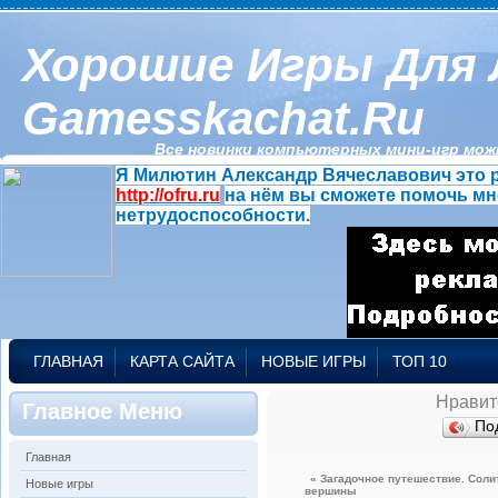
Хорошие Игры Для 
Gamesskachat.ru
Все новинки компьютерных мини-игр можн
Я Милютин Александр Вячеславович это р
http://ofru.ru
на нём вы сможете помочь мн
нетрудоспособности.
ГЛАВНАЯ
КАРТА САЙТА
НОВЫЕ ИГРЫ
ТОП 10
Нравит
Главное Меню
По
Главная
« Загадочное путешествие. Соли
Новые игры
вершины