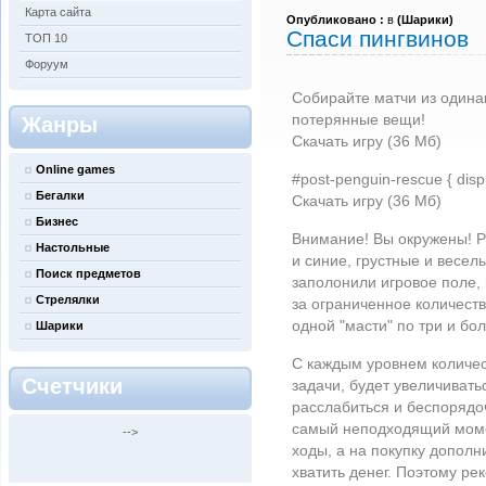
Карта сайта
Опубликовано :
в
(
Шарики
)
Спаси пингвинов
ТОП 10
Форуум
Собирайте матчи из одина
потерянные вещи!
Жанры
Скачать игру (36 Мб)
Online games
#post-penguin-rescue { displ
Бегалки
Скачать игру (36 Мб)
Бизнес
Внимание! Вы окружены! 
Настольные
и синие, грустные и весел
Поиск предметов
заполонили игровое поле, 
Стрелялки
за ограниченное количеств
одной "масти" по три и бол
Шарики
С каждым уровнем количес
Счетчики
задачи, будет увеличивать
расслабиться и беспорядо
самый неподходящий момен
-->
ходы, а на покупку допол
хватить денег. Поэтому ре