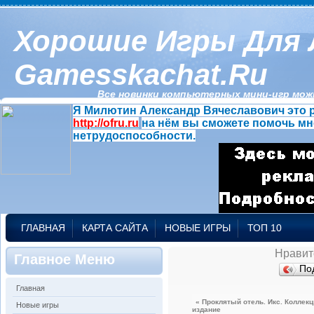
Хорошие Игры Для 
Gamesskachat.ru
Все новинки компьютерных мини-игр можн
Я Милютин Александр Вячеславович это р
http://ofru.ru
на нём вы сможете помочь мн
нетрудоспособности.
ГЛАВНАЯ
КАРТА САЙТА
НОВЫЕ ИГРЫ
ТОП 10
Нравит
Главное Меню
По
Главная
« Проклятый отель. Икс. Коллек
Новые игры
издание