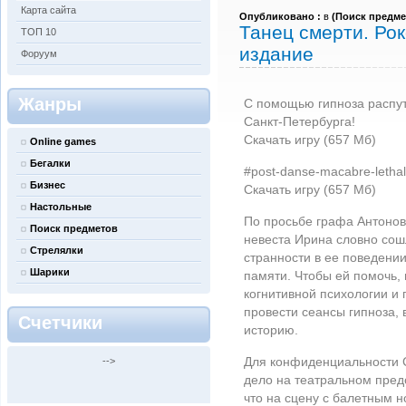
Карта сайта
Опубликовано :
в
(
Поиск предме
Танец смерти. Ро
ТОП 10
издание
Форуум
Жанры
С помощью гипноза распут
Санкт-Петербурга!
Скачать игру (657 Мб)
Online games
Бегалки
#post-danse-macabre-lethal-l
Бизнес
Скачать игру (657 Мб)
Настольные
По просьбе графа Антонова
Поиск предметов
невеста Ирина словно сошл
Стрелялки
странности в ее поведении
Шарики
памяти. Чтобы ей помочь, 
когнитивной психологии и г
провести сеансы гипноза,
Счетчики
историю.
Для конфиденциальности 
-->
дело на театральном пред
что на сцену с балетным 