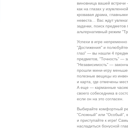
виновница вашей встречи 
как на глазах у изумленно
кровавая драма, главными 
невеста… Вас ждут увлека
задачки, поиск предметов
альтернативный режим "Три
Успехи в игре непременно 
"Достижения" и полюбуйте
глаз" — вы нашли 4 предме
предметов, "Точность" — 
"Независимость" — законч
прошли мини-игру меньше,
полезные вещицы из инвен
и карта, где отмечены мес
А еще — карманные часики
своего собеседника в сост
если он на это согласен.
Выбирайте комфортный реж
"Сложный" или "Особый", 
и приступайте к игре! Са
насладиться бонусной гла