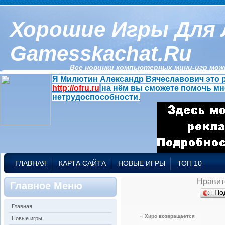
Хорошие Игры Для 
Gamesskachat.ru
Все новинки компьютерных мини-игр можн
Я Милютин Александр Вячеславович это р
http://ofru.ru
на нём вы сможете помочь мн
нетрудоспособности.
ГЛАВНАЯ
КАРТА САЙТА
НОВЫЕ ИГРЫ
ТОП 10
Нравит
Главное Меню
По
Главная
« Хиро возвращается
Новые игры