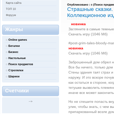
Карта сайта
Опубликовано :
в
(
Поиск предме
Страшные сказки.
ТОП 10
Коллекционное из
Форуум
новинка
Жанры
Загляните в самые темные 
Скачать игру (1046 Мб)
Online games
#post-grim-tales-bloody-mary
Бегалки
новинка
Бизнес
Скачать игру (1046 Мб)
Настольные
Заброшенный дом обрел но
Поиск предметов
Все бы ничего, только дом
Стрелялки
Стены здания таят страх и
Шарики
наружу. И это вскоре почу
как остаться в стороне, к
тетушке вызволить племян
Счетчики
иначе все может закончить
Но не спешите попасть вну
-->
улик, чтобы знать, с чем 
припаркованный возле дом