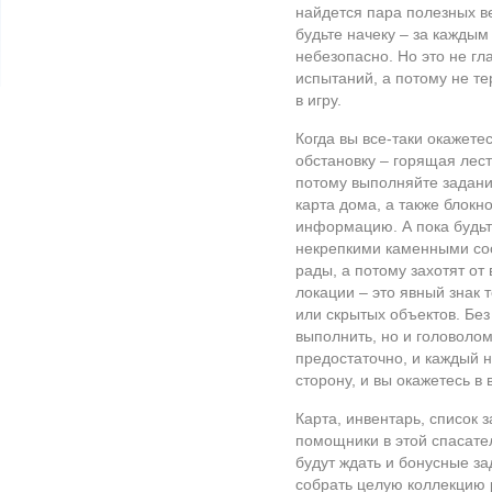
найдется пара полезных в
будьте начеку – за каждым
небезопасно. Но это не гл
испытаний, а потому не те
в игру.
Когда вы все-таки окажете
обстановку – горящая лест
потому выполняйте задани
карта дома, а также блокн
информацию. А пока будьт
некрепкими каменными соо
рады, а потому захотят от
локации – это явный знак 
или скрытых объектов. Без
выполнить, но и головолом
предостаточно, и каждый 
сторону, и вы окажетесь в
Карта, инвентарь, список 
помощники в этой спасате
будут ждать и бонусные з
собрать целую коллекцию 