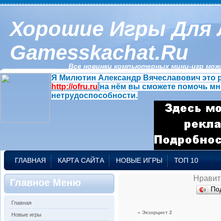
Хорошие Игры Для 
Gamesskachat.ru
Все новинки компьютерных мини-игр можн
Я Милютин Александр Вячеславович это р
http://ofru.ru
на нём вы сможете помочь мн
нетрудоспособности.
ГЛАВНАЯ
КАРТА САЙТА
НОВЫЕ ИГРЫ
ТОП 10
Нравит
Главное Меню
По
Главная
« Экзорцист 2
Новые игры