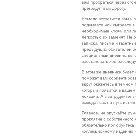
вам пробраться через огон
преградят вам дорогу.
Немало встретится вам и 
подумаете или сыграете в
необходимые ключи или лю
легкостью их заменят. Не 
записки, письма и газетны
предыдущих обитателей ос
специальный дневник, вы 
восстановить ход расслед
В этом же дневнике будет 
поможет вам сориентирова
вдруг окажетесь в темном
который появится в вашем
локаций. А в затруднитель
выведет вас на путь истин
Главное, не опускайте рук
проклятие с собственного н
обязательно полюбуйтесь 
коллекционному изданию и