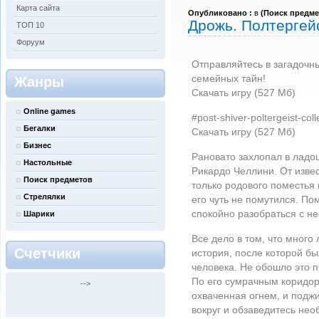
Карта сайта
Опубликовано :
в
(
Поиск предме
Дрожь. Полтергей
ТОП 10
Форуум
Отправляйтесь в загадочны
семейных тайн!
Жанры
Скачать игру (527 Мб)
Online games
#post-shiver-poltergeist-coll
Бегалки
Скачать игру (527 Мб)
Бизнес
Рановато захлопал в лад
Настольные
Рикардо Челлини. От извес
Поиск предметов
только родового поместья 
Стрелялки
его чуть не помутился. По
спокойно разобраться с н
Шарики
Все дело в том, что много
Счетчики
история, после которой бы
человека. Не обошло это 
По его сумрачным коридо
-->
охваченная огнем, и поджи
вокруг и обзаведитесь не