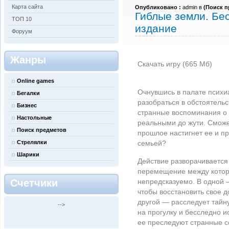
Карта сайта
Опубликовано :
admin в
(
Поиск п
Гиблые земли. Бе
ТОП 10
издание
Форуум
Жанры
Скачать игру (665 Мб)
Online games
Очнувшись в палате психи
Бегалки
разобраться в обстоятельс
Бизнес
странные воспоминания о
Настольные
реальными до жути. Сможе
Поиск предметов
прошлое настигнет ее и при
Стрелялки
семьей?
Шарики
Действие разворачивается
перемещение между котор
Счетчики
непредсказуемо. В одной 
чтобы восстановить свое 
другой — расследует тайну
-->
на прогулку и бесследно и
ее преследуют странные с