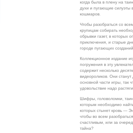
когда была в плену на таи
духи и пугающие силуэты в
кошмаров.
Чтобы разобраться со все
крупицам собирать необх
обрывки газет, в которых
приключения, и старые дн
городе пугающих созданий
Коллекционное издание иг
погружения в эту увлекате
содержит несколько десят
видеороликов. Они станут
основной части игры, так ч
удовольствие надо растяги
Шифры, головоломки, таин
которым необходимо найти
которых стынет кровь — Э
чтобы во всем разобраться
счастливым, или за очере
тайна?