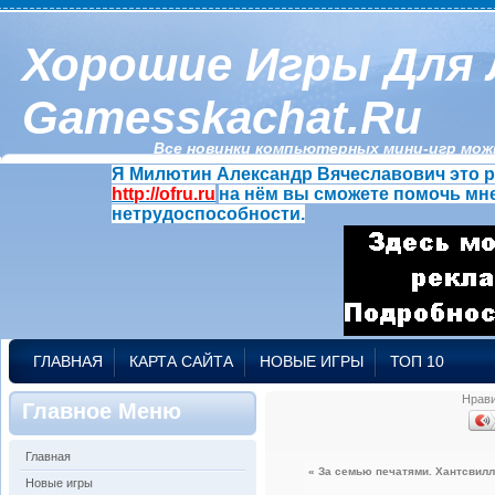
Хорошие Игры Для 
Gamesskachat.ru
Все новинки компьютерных мини-игр можн
Я Милютин Александр Вячеславович это р
http://ofru.ru
на нём вы сможете помочь мне
нетрудоспособности.
ГЛАВНАЯ
КАРТА САЙТА
НОВЫЕ ИГРЫ
ТОП 10
Нрав
Главное Меню
Главная
« За семью печатями. Хантсвилл
Новые игры