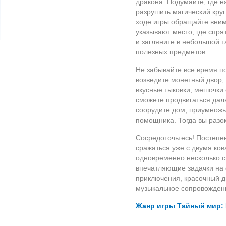
дракона. Подумайте, где 
разрушить магический круг
ходе игры обращайте вни
указывают место, где спр
и загляните в небольшой т
полезных предметов.
Не забывайте все время по
возведите монетный двор,
вкусные тыковки, мешочки 
сможете продвигаться даль
соорудите дом, приумножь
помощника. Тогда вы разо
Сосредоточьтесь! Постепе
сражаться уже с двумя ко
одновременно несколько си
впечатляющие задачки на 
приключения, красочный д
музыкальное сопровожден
Жанр игры Тайный мир: