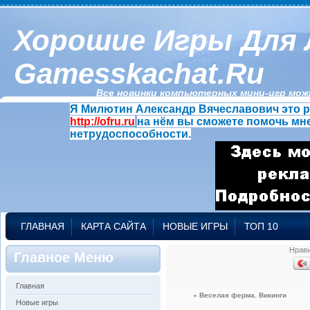
Хорошие Игры Для 
Gamesskachat.ru
Все новинки компьютерных мини-игр можн
Я Милютин Александр Вячеславович это р
http://ofru.ru
на нём вы сможете помочь мне
нетрудоспособности.
ГЛАВНАЯ
КАРТА САЙТА
НОВЫЕ ИГРЫ
ТОП 10
Нрав
Главное Меню
Главная
« Веселая ферма. Викинги
Новые игры