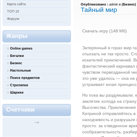
Карта сайта
Опубликовано :
admin в
(
Бизнес
)
Тайный мир
ТОП 10
Форуум
Скачать игру (148 Мб)
Жанры
Затерянный в горах мир г
Online games
отыскать не так просто. 
Бегалки
искателей приключений. Ве
Бизнес
фантастический карнавал 
Настольные
чувством первозданной чис
Поиск предметов
это уже удалось — она не 
устраивает юная принцесс
Стрелялки
Шарики
Но пока вы раздумывали, 
заклятие холода на страну
Высочества. Приключения 
Счетчики
Катриной отправляйтесь в
находчивость и разрушьте 
-->
просто: за отведенное вр
сообразительность: разбе