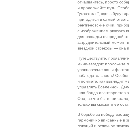
отчаивайтесь, просто соб
и продолжайте путь. Особ
"указатель", здесь будут 
пригодятся в самый ответ
рентгеновские очки, прибо
с изображением рюкзака в
для разгадки очередной г
затруднительный момент 
звездной стрекозы — она п
Путешествуйте, проявляйт
мини-загадок: проложите 
уравновесьте чаши фонтан
наблюдательность! Особен
и поймете, как выглядит 
управлять Вселенной. Дело
шла банда авантюристов в
Она, во что бы то ни стал
только вы сможете ее оста
В борьбе за победу вас жд
гармонично вписанные в 
локаций и отличное звуко