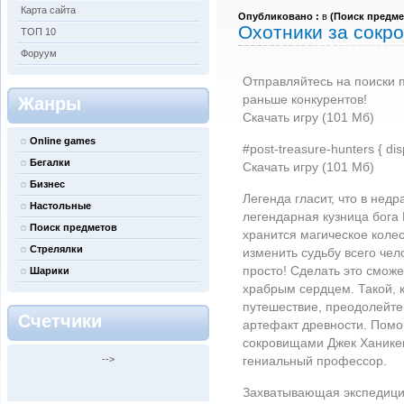
Карта сайта
Опубликовано :
в
(
Поиск предме
Охотники за сокр
ТОП 10
Форуум
Отправляйтесь на поиски 
раньше конкурентов!
Жанры
Скачать игру (101 Мб)
Online games
#post-treasure-hunters { dis
Бегалки
Скачать игру (101 Мб)
Бизнес
Легенда гласит, что в не
Настольные
легендарная кузница бога 
Поиск предметов
хранится магическое коле
Стрелялки
изменить судьбу всего чел
просто! Сделать это сможе
Шарики
храбрым сердцем. Такой, к
путешествие, преодолейте
Счетчики
артефакт древности. Помог
сокровищами Джек Ханикен
-->
гениальный профессор.
Захватывающая экспедиция