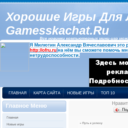
Хорошие Игры Для 
Gamesskachat.ru
Все новинки компьютерных мини-игр можн
Я Милютин Александр Вячеславович это р
http://ofru.ru
на нём вы сможете помочь мн
нетрудоспособности.
ГЛАВНАЯ
КАРТА САЙТА
НОВЫЕ ИГРЫ
ТОП 10
Нравит
Главное Меню
По
Главная
« Путь к успеху
Новые игры