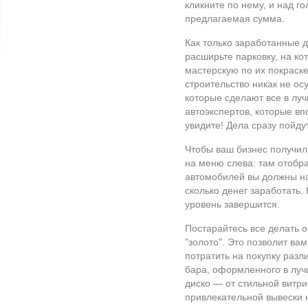
кликните по нему, и над г
предлагаемая сумма.
Как только заработанные д
расширьте парковку, на ко
мастерскую по их покраске
строительство никак не о
которые сделают все в лу
автоэкспертов, которые вп
увидите! Дела сразу пойдут
Чтобы ваш бизнес получил
на меню слева: там отобр
автомобилей вы должны на
сколько денег заработать. 
уровень завершится.
Постарайтесь все делать о
"золото". Это позволит ва
потратить на покупку раз
бара, оформленного в лу
диско — от стильной витр
привлекательной вывески 