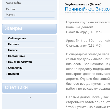
Карта сайта
Опубликовано :
в
(
Бизнес
)
Починяй-ка. Знак
ТОП 10
Форуум
Стройте крупные автомаст
большие деньги!
Жанры
Скачать игру (113 Мб)
Online games
#post-fix-it-up-80s-meet-kat
Бегалки
Скачать игру (113 Мб)
Бизнес
В очередном эпизоде увлек
Настольные
семья предприимчивой би
Поиск предметов
бизнесом. Все началось в 
Стрелялки
освоил продажу подержан
нехитрое: дешево покупае
Шарики
дороже. Однако без вашей
бизнесе всегда нужен толк
Счетчики
работу по высшему разряд
Первым делом, пока у вас 
-->
стареньких автомобиля, от
Чтобы узнать, за сколько к