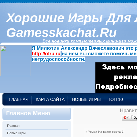
Хорошие Игры Для 
Gamesskachat.ru
Все новинки компьютерных мини-игр можн
Я Милютин Александр Вячеславович это р
http://ofru.ru
на нём вы сможете помочь мн
нетрудоспособности.
ГЛАВНАЯ
КАРТА САЙТА
НОВЫЕ ИГРЫ
ТОП 10
Нравит
Главное Меню
По
Главная
« Youda На краю света 2
Новые игры