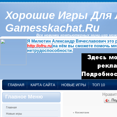
Хорошие Игры Для 
Gamesskachat.ru
Все новинки компьютерных мини-игр можн
Я Милютин Александр Вячеславович это р
http://ofru.ru
на нём вы сможете помочь мн
нетрудоспособности.
ГЛАВНАЯ
КАРТА САЙТА
НОВЫЕ ИГРЫ
ТОП 10
Нравит
Главное Меню
По
Главная
« Космотанк
Новые игры