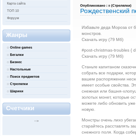
Карта сайта
Опубликовано :
в
(
Стрелялки
)
Рождественский п
ТОП 10
Форуум
Избавьте деда Мороза от 
монстров.
Жанры
Скачать игру (79 Мб)
Online games
#post-christmas-troubles { d
Бегалки
Скачать игру (79 Мб)
Бизнес
Станьте капитаном сказоч
Настольные
собрать все подарки, кот
Поиск предметов
вашем распоряжении неско
Стрелялки
имеет особые свойства. Э
снежная или башня-хлопу
Шарики
золотых монет, которые о
можете либо обновить уже
Счетчики
новую.
Монстры очень лихо убега
-->
старайтесь расставлять з
снежного поля. Когда соб