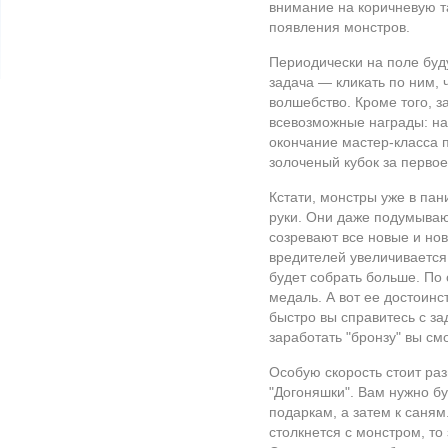
внимание на коричневую та
появления монстров.
Периодически на поле буд
задача — кликать по ним,
волшебство. Кроме того, з
всевозможные награды: на
окончание мастер-класса 
золоченый кубок за первое
Кстати, монстры уже в пани
руки. Они даже подумывают
созревают все новые и но
вредителей увеличивается
будет собрать больше. По
медаль. А вот ее достоинст
быстро вы справитесь с за
заработать "бронзу" вы см
Особую скорость стоит раз
"Догоняшки". Вам нужно б
подаркам, а затем к саням
столкнется с монстром, то