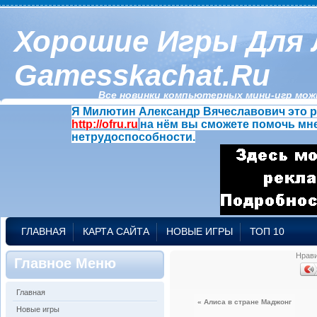
Хорошие Игры Для 
Gamesskachat.ru
Все новинки компьютерных мини-игр можн
Я Милютин Александр Вячеславович это р
http://ofru.ru
на нём вы сможете помочь мне
нетрудоспособности.
ГЛАВНАЯ
КАРТА САЙТА
НОВЫЕ ИГРЫ
ТОП 10
Нрав
Главное Меню
Главная
« Алиса в стране Маджонг
Новые игры