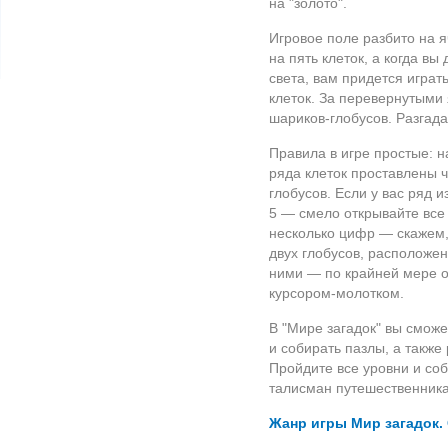
на "золото".
Игровое поле разбито на я
на пять клеток, а когда вы
света, вам придется играть
клеток. За перевернутыми
шариков-глобусов
. Разгад
Правила в игре простые: н
ряда клеток проставлены 
глобусов. Если у вас ряд и
5 — смело открывайте все
несколько цифр — скажем, 1
двух глобусов, расположе
ними — по крайней мере о
курсором-молотком
.
В "Мире загадок" вы сможе
и собирать пазлы, а такж
Пройдите все уровни и со
талисман путешественника
Жанр игры Мир загадок.