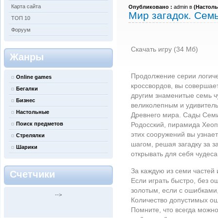
Карта сайта
Опубликовано :
admin в
(
Настол
Мир загадок. Сем
ТОП 10
Форуум
Скачать игру (34 Мб)
Жанры
Продолжение серии логичес
Online games
кроссвордов, вы совершае
Бегалки
другим знаменитые семь ч
Бизнес
великолепным и удивитель
Настольные
Древнего мира. Сады Семи
Поиск предметов
Родосский, пирамида Хеоп
этих сооружений вы узнает
Стрелялки
шагом, решая загадку за з
Шарики
открывать для себя чудеса
За каждую из семи частей
Счетчики
Если играть быстро, без о
золотым, если с ошибками
-->
Количество допустимых ош
Помните, что всегда можн