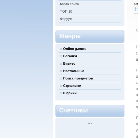
Карта сайта
Оп
Н
ТОП 10
Форуум
С
Жанры
П
Online games
с
Бегалки
д
Бизнес
Н
Настольные
ш
Поиск предметов
с
Стрелялки
п
Шарики
о
п
п
Счетчики
Я
-->
г
у
и