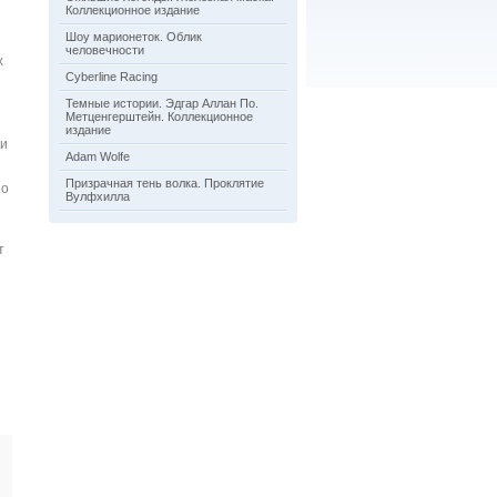
Коллекционное издание
Шоу марионеток. Облик
человечности
х
Cyberline Racing
Темные истории. Эдгар Аллан По.
Метценгерштейн. Коллекционное
издание
ки
Adam Wolfe
Призрачная тень волка. Проклятие
но
Вулфхилла
т