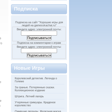
Подписка
Подписка на сайт "Хорошие игры для
людей на gamesskachat.ru"
Введите адрес электронной почты:
в
Подписка на комментарии к играм
го
Введите адрес электронной почты:
Новые Игры
Королевский детектив. Легенда о
Големе
е
За гранью. Потерянные сказки.
Коллекционное издание
Штрига. Летний лагерь
е
Утерянные гримуары. Краденое
королевство
и
Ожившие легенды. Железная маска.