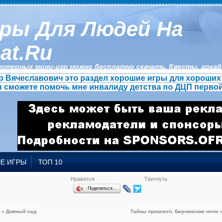
ры Для Людей На
at.ru
ютерных мини-игр можно бесплатно скачать. Квесты, аркады
 Вячеславович это раздел хорошие игры для хороших 
ы сможете помочь мне инвалиду детства по ДЦП первой
Е ИГРЫ
ТОП 10
Нравится
Твитнуть
Поделиться…
« Дивный сад
Тайны прошлого. Берлинские ночи 