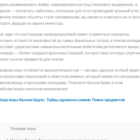
ужно разминировать бомбу, замаскированную под плюшевого медвежонка, в
ругом — прочитать тайнопись, используя для этого громоздкий чугунный утюг.
ногие игровые объекты стали трехмерными, вы сможете осмотреть их со все
торон, вращая на экране монитора.
ас ждет
по-настоящему
непредсказуемый сюжет и приятные сюрпризы.
нтрига останется нераскрытой до самых финальных титров, а поиски разгад
оставят удовольствие самым взыскательным любителям детективного жанра.
переди — более тридцати красочных локаций, на просторах которых спрята
олее тысячи предметов для поиска.
рафика игры отличается выразительностью — авторы сделали особый акцен
а прорисовке персонажей и сюжетном комиксе, который является связующим
веном между отдельными эпизодами. Помогите Натали Брукс в этом
ействительно классном приключении!
анр игры Натали Брукс. Тайны одноклассников: Поиск предметов
Похожие игры: