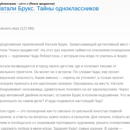
убликовано :
admin в
(
Поиск предметов
)
атали Брукс. Тайны одноклассников
качать игру (121 Мб)
родолжение приключений Натали Брукс. Захватывающий детективный квест 
тиле "поиск предметов". На этот раз героиня займется спасением похищенно
руга — художника Чада Робертсона, с которым она
когда-то
училась в лицее.
атали возвращается в город своего детства, где и получает письмо от
кольного приятеля. Он молит ее о встрече. По словам Чада, ему грозит
ерьезная опасность. Какая именно — парень не уточняет, а только просит
оскорее приехать в его картинную галерею. Оказавшись на месте, Натали
бнаруживает незнакомца, удивительно похожего на ее одноклассника. Через
ару мгновений двойник исчезает, оставляя Брукс в полном недоумении. Что ж
роизошло на самом деле? И куда подевался настоящий Чад?
сно одно — это похищение
как-то
связано со школьной юностью главной
ероини, и ответы на вопросы нужно искать в прошлом. Для начала, собрать вс
лики и пообщаться со знакомыми пропавшего художника, решить головоломк
 одержать победу в
мини-играх
. Задания будут самые разные. В одном —