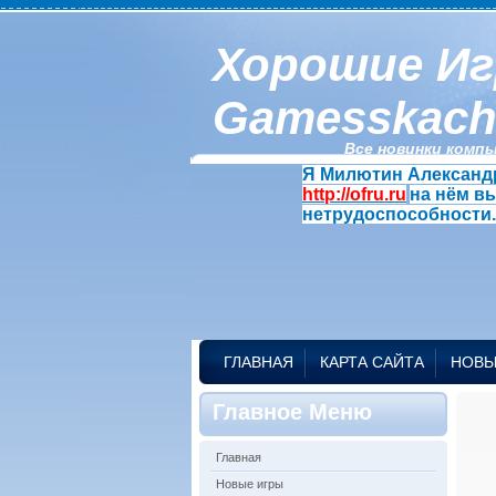
Хорошие Иг
Gamesskach
Все новинки компь
Я Милютин Александр
http://ofru.ru
на нём в
нетрудоспособности.
ГЛАВНАЯ
КАРТА САЙТА
НОВЫ
Главное Меню
Главная
Новые игры