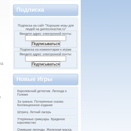
Подписка
Подписка на сайт "Хорошие игры для
людей на gamesskachat.ru"
Введите адрес электронной почты:
Подписка на комментарии к играм
Введите адрес электронной почты:
од
Новые Игры
Королевский детектив. Легенда о
Големе
о
За гранью. Потерянные сказки.
Коллекционное издание
Штрига. Летний лагерь
Утерянные гримуары. Краденое
королевство
Ожившие легенды. Железная маска.