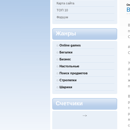
Карта сайта
Оп
В
ТОП 10
Форуум
В
п
Жанры
С
Online games
#
Бегалки
С
Бизнес
У
Настольные
д
Поиск предметов
т
Стрелялки
ж
п
Шарики
В
Счетчики
р
т
р
-->
я
с