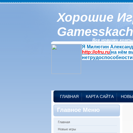
Хорошие Иг
Gamesskach
Все новинки компь
Я Милютин Александр
http://ofru.ru
на нём в
нетрудоспособности
ГЛАВНАЯ
КАРТА САЙТА
НОВЫ
Главное Меню
Главная
Новые игры