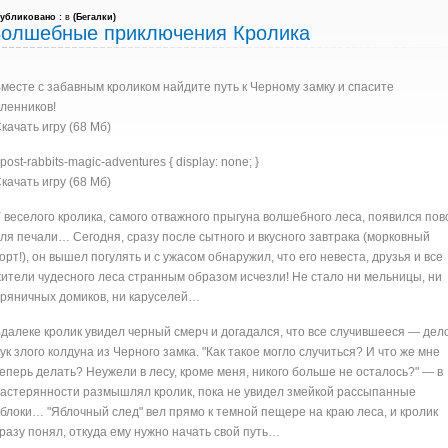
убликовано :
в
(
Бегалки
)
олшебные приключения Кролика
месте с забавным кроликом найдите путь к Черному замку и спасите
ленников!
качать игру (68 Мб)
post-rabbits-magic-adventures { display: none; }
качать игру (68 Мб)
 веселого кролика, самого отважного прыгуна волшебного леса, появился пов
ля печали… Сегодня, сразу после сытного и вкусного завтрака (морковный
орт!), он вышел погулять и с ужасом обнаружил, что его невеста, друзья и все
ители чудесного леса странным образом исчезли! Не стало ни мельницы, ни
ряничных домиков, ни каруселей…
далеке кролик увидел черный смерч и догадался, что все случившееся — дел
ук злого колдуна из Черного замка. "Как такое могло случиться? И что же мне
еперь делать? Неужели в лесу, кроме меня, никого больше не осталось?" — в
астерянности размышлял кролик, пока не увидел змейкой рассыпанные
блоки… "Яблочный след" вел прямо к темной пещере на краю леса, и кролик
разу понял, откуда ему нужно начать свой путь…