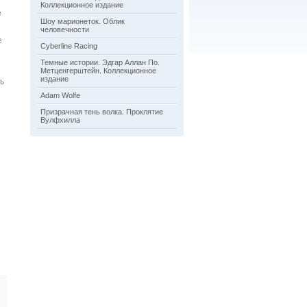
Коллекционное издание
е
Шоу марионеток. Облик
человечности
е
Cyberline Racing
Темные истории. Эдгар Аллан По.
Метценгерштейн. Коллекционное
издание
ь
Adam Wolfe
Призрачная тень волка. Проклятие
Вулфхилла