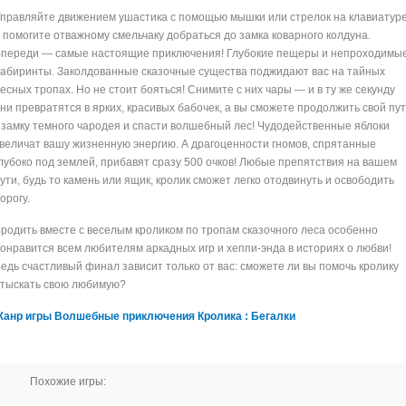
правляйте движением ушастика с помощью мышки или стрелок на клавиатур
 помогите отважному смельчаку добраться до замка коварного колдуна.
переди — самые настоящие приключения! Глубокие пещеры и непроходимы
абиринты. Заколдованные сказочные существа поджидают вас на тайных
есных тропах. Но не стоит бояться! Снимите с них чары — и в ту же секунду
ни превратятся в ярких, красивых бабочек, а вы сможете продолжить свой пут
 замку темного чародея и спасти волшебный лес! Чудодейственные яблоки
величат вашу жизненную энергию. А драгоценности гномов, спрятанные
лубоко под землей, прибавят сразу 500 очков! Любые препятствия на вашем
ути, будь то камень или ящик, кролик сможет легко отодвинуть и освободить
орогу.
родить вместе с веселым кроликом по тропам сказочного леса особенно
онравится всем любителям аркадных игр и хеппи-энда в историях о любви!
едь счастливый финал зависит только от вас: сможете ли вы помочь кролику
тыскать свою любимую?
анр игры Волшебные приключения Кролика : Бегалки
Похожие игры: