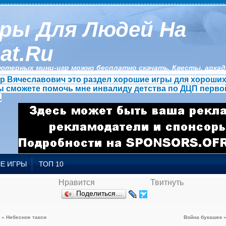
ры Для Людей На
at.ru
ютерных мини-игр можно бесплатно скачать. Квесты, аркады
 Вячеславович это раздел хорошие игры для хороших 
ы сможете помочь мне инвалиду детства по ДЦП перво
.
Е ИГРЫ
ТОП 10
Нравится
Твитнуть
Поделиться…
« Небесное такси
Война букашек 