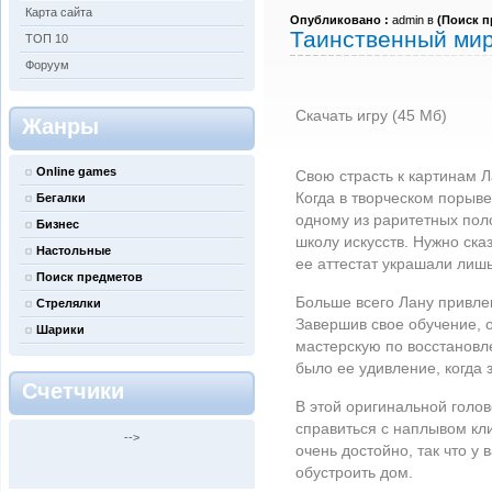
Карта сайта
Опубликовано :
admin в
(
Поиск п
Таинственный мир
ТОП 10
Форуум
Скачать игру (45 Мб)
Жанры
Online games
Свою страсть к картинам 
Когда в творческом порыв
Бегалки
одному из раритетных поло
Бизнес
школу искусств. Нужно ска
Настольные
ее аттестат украшали лиш
Поиск предметов
Больше всего Лану привле
Стрелялки
Завершив свое обучение, 
Шарики
мастерскую по восстановл
было ее удивление, когда 
Счетчики
В этой оригинальной голо
справиться с наплывом кл
-->
очень достойно, так что у
обустроить дом.