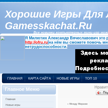
Хорошие Игры Для 
Gamesskachat.ru
Все новинки компьютерных мини-игр можн
Я Милютин Александр Вячеславович это р
http://ofru.ru
на нём вы сможете помочь мн
нетрудоспособности.
ГЛАВНАЯ
КАРТА САЙТА
НОВЫЕ ИГРЫ
ТОП 10
Нравит
Главное Меню
По
Главная
« Между Мирами
Новые игры