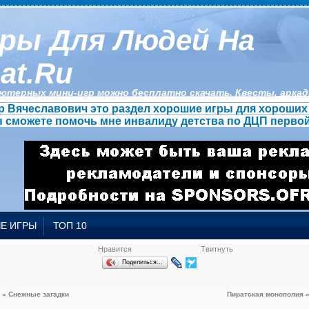
ры Для Людей На
at.ru
ютерных мини-игр можно бесплатно скачать. Квесты, аркады
 Вячеславович это раздел хорошие игры для хороших 
ы сможете помочь мне инвалиду детства по ДЦП первой
Е ИГРЫ
ТОП 10
Нравится
Твитнуть
Поделиться…
« Снежные загадки
Пиратская монополия 