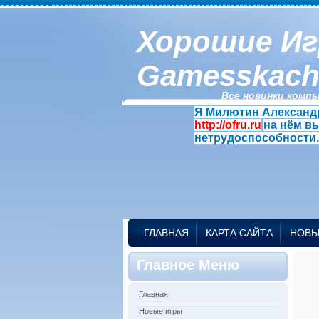
Хорошие Иг
Gamesskach
Все новинки компь
Я Милютин Александр
http://ofru.ru
на нём в
нетрудоспособности.
ГЛАВНАЯ
КАРТА САЙТА
НОВЫ
Главное Меню
Главная
Новые игры