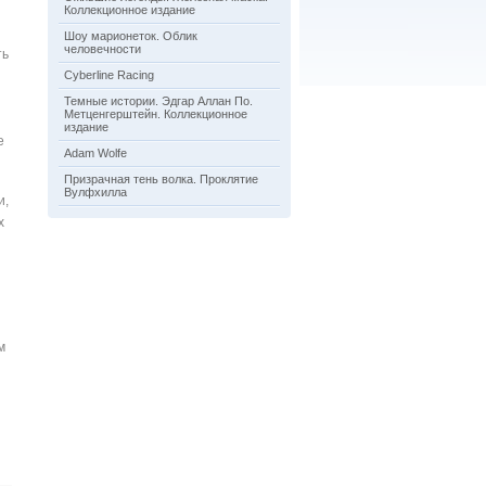
Коллекционное издание
Шоу марионеток. Облик
человечности
ть
Cyberline Racing
Темные истории. Эдгар Аллан По.
Метценгерштейн. Коллекционное
издание
е
Adam Wolfe
Призрачная тень волка. Проклятие
Вулфхилла
и,
х
м