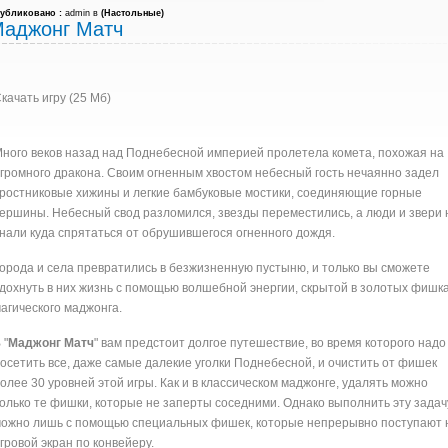
убликовано :
admin в
(
Настольные
)
аджонг Матч
качать игру (25 Мб)
ного веков назад над Поднебесной империей пролетела комета, похожая на
громного дракона. Своим огненным хвостом небесный гость нечаянно задел
ростниковые хижины и легкие бамбуковые мостики, соединяющие горные
ершины. Небесный свод разломился, звезды переместились, а люди и звери 
нали куда спрятаться от обрушившегося огненного дождя.
орода и села превратились в безжизненную пустыню, и только вы сможете
дохнуть в них жизнь с помощью волшебной энергии, скрытой в золотых фишк
агического маджонга.
 "
Маджонг Матч
" вам предстоит долгое путешествие, во время которого надо
осетить все, даже самые далекие уголки Поднебесной, и очистить от фишек
олее 30 уровней этой игры. Как и в классическом маджонге, удалять можно
олько те фишки, которые не заперты соседними. Однако выполнить эту задач
ожно лишь с помощью специальных фишек, которые непрерывно поступают 
гровой экран по конвейеру.