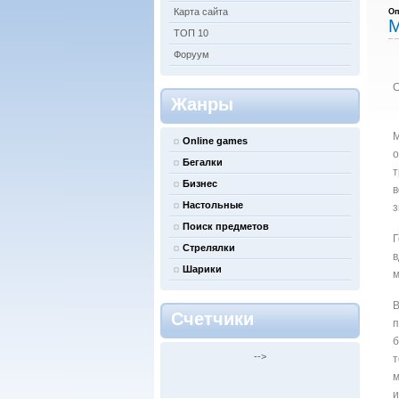
Карта сайта
Оп
М
ТОП 10
Форуум
С
Жанры
М
Online games
о
Бегалки
т
Бизнес
в
Настольные
з
Поиск предметов
Г
Стрелялки
в
Шарики
м
В
Счетчики
п
б
-->
т
м
и