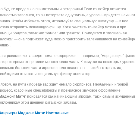
о будьте предельно внимательны и осторожны! Если конвейер окажется
олностью заполнен, то вы потеряете одну жизнь, а уровень придется начина
аново. Чтобы избежать этого, используйте специальную шкатулку — в нее
ожно отправить мешающую фишку. Хотя очистить конвейер можно и при
омощи бонусов, таких как "бомба" или "ракета". Пригодится и "волшебная
алочка" — она подскажет, куда можно пристроить залежавшиеся на конвейер
ишки.
а игровом поле вас ждет немало сюрпризов — например, "мерцающие" фишк
оторые время от времени меняют свою масть. К тому же на некоторых уровня
овольно большие части игрового поля неактивны — чтобы открыть их,
еобходимо отыскать специальную
фишку-активатор
.
ловом, на пути к победе вас ждет немало сюрпризов. Необычный игровой
роцесс, красочные спецэффекты и прекрасное звуковое оформление
Маджонг Матч
" понравятся как начинающим игрокам, так и самым искушенны
оклонникам этой древней китайской забавы.
анр игры Маджонг Матч: Настольные