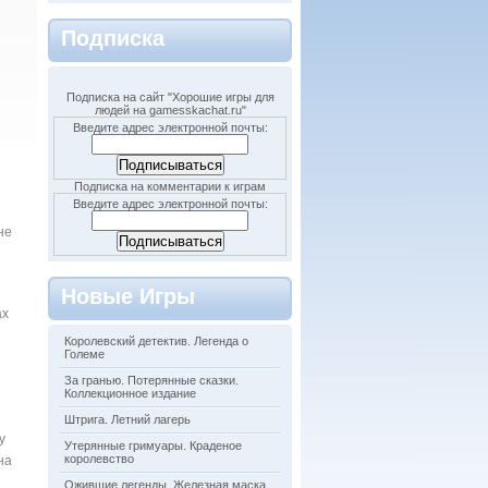
Подписка
Подписка на сайт "Хорошие игры для
людей на gamesskachat.ru"
Введите адрес электронной почты:
Подписка на комментарии к играм
Введите адрес электронной почты:
не
Новые Игры
ах
Королевский детектив. Легенда о
Големе
За гранью. Потерянные сказки.
Коллекционное издание
Штрига. Летний лагерь
у
Утерянные гримуары. Краденое
королевство
на
Ожившие легенды. Железная маска.