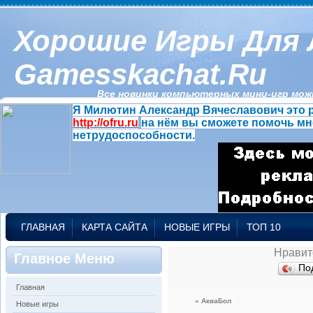
Хорошие Игры Для 
Gamesskachat.ru
Все новинки компьютерных мини-игр можн
Я Милютин Александр Вячеславович это р
http://ofru.ru
на нём вы сможете помочь мн
нетрудоспособности.
ГЛАВНАЯ
КАРТА САЙТА
НОВЫЕ ИГРЫ
ТОП 10
Нравит
Главное Меню
По
Главная
« АкваБол
Новые игры