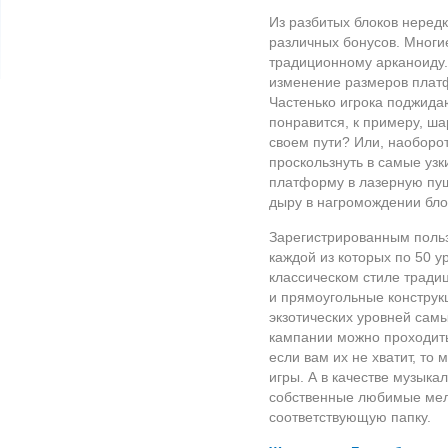
Из разбитых блоков нередк
различных бонусов. Многи
традиционному арканоиду.
изменение размеров платф
Частенько игрока поджида
понравится, к примеру, ш
своем пути? Или, наоборо
проскользнуть в самые уз
платформу в лазерную пуш
дыру в нагромождении бло
Зарегистрированным польз
каждой из которых по 50 
классическом стиле тради
и прямоугольные конструк
экзотических уровней сам
кампании можно проходить
если вам их не хватит, то
игры. А в качестве музык
собственные любимые мело
соответствующую папку.