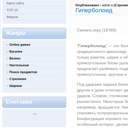
Карта сайта
Опубликовано :
admin в
(
Стрелял
Гиперболоид
ТОП 10
Форуум
Скачать игру (18 Мб)
Жанры
Online games
"
Гиперболоид
" — это бо
традиционного арканоида. 
Бегалки
только ракетка, шарик и 
Бизнес
прямоугольные блоки ушли
Настольные
предлагает разбивать по
Поиск предметов
прямоугольные, круглые и
Стрелялки
Под ударами шарика блоки 
Шарики
другом и даже отлетают да
ударов. Словом, столкнов
Счетчики
реалистично. Некоторые б
например, вращаются. Нек
становясь полупрозрачными
-->
Конфигурация игрового по
особенный интерес, делая