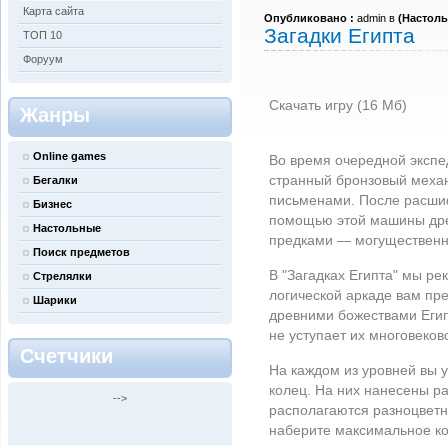
Карта сайта
Опубликовано :
admin в
(
Настол
Загадки Египта
ТОП 10
Форуум
Скачать игру (16 Мб)
Жанры
Online games
Во время очередной экспе
странный бронзовый меха
Бегалки
письменами. После расшиф
Бизнес
помощью этой машины дре
Настольные
предками — могуществен
Поиск предметов
В "Загадках Египта" мы ре
Стрелялки
логической аркаде вам пре
Шарики
древними божествами Египт
не уступает их многовеков
Счетчики
На каждом из уровней вы 
колец. На них нанесены ра
-->
располагаются разноцветн
наберите максимальное ко