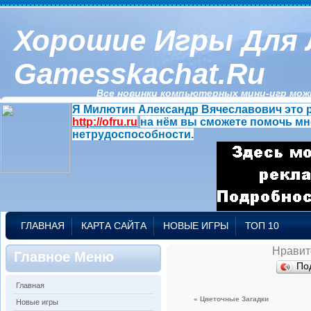
Хорошие Игры Для 
Gamesskachat.ru
Все новинки компьютерных мини-игр можн
Я Милютин Александр Вячеславович это р
http://ofru.ru
на нём вы сможете помочь мн
нетрудоспособности.
ГЛАВНАЯ
КАРТА САЙТА
НОВЫЕ ИГРЫ
ТОП 10
Нравит
Главное Меню
По
Главная
« Цветочные Загадки
Новые игры