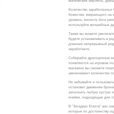
магические амулеты, дающ
Количество заработанных 
божества, взирающего на 
уровень, милость бога уме
используйте волшебные да
Также вы можете увеличит
будете устанавливать в ря
длиннее непрерывный ряд 
заработаете.
Собирайте драгоценные ка
появляются на игровом по
магазине вы сможете поку
увеличивают количество п
Не забывайте и пользоват
остановит движение бронз
заполнить любую пустую яч
ячейки, подходящие для т
В "Загадках Египта" вас 
которые по достоинству о